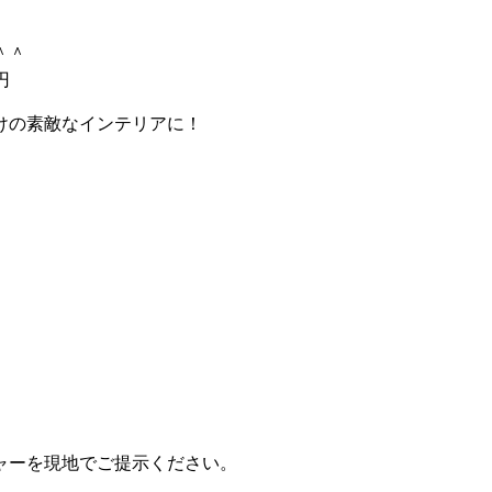
＾

円
の素敵なインテリアに！  
ャーを現地でご提示ください。