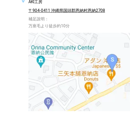
AKI工房
〒904-0411 沖縄県国頭郡恩納村恩納2708
補足說明：
万座毛より徒歩約10分