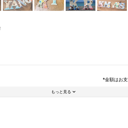
！
*金額はお
もっと見る