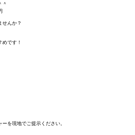
＾

円
ませんか？
すめです！
ャーを現地でご提示ください。