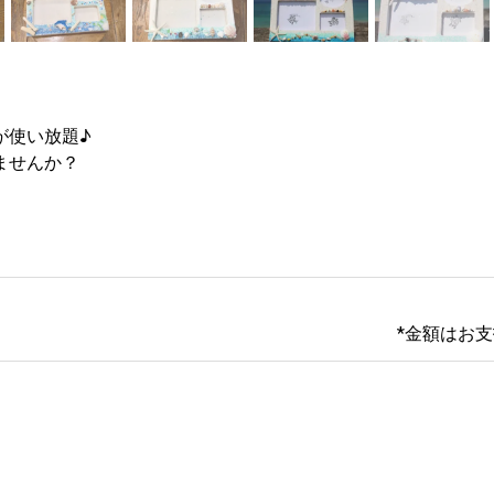
使い放題♪

ませんか？
*金額はお