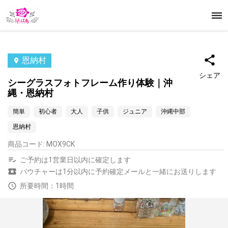
恩納村
シェア
シーグラスフォトフレーム作り体験｜沖
縄・恩納村
簡単
初心者
大人
子供
ジュニア
沖縄中部
恩納村
商品コード
:
MOX9CK
ご予約は1営業日以内に確定します
バウチャーは1分以内に予約確定メールと一緒にお送りします
所要時間：1時間