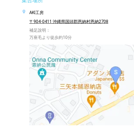
集合場所
AKI工房
〒904-0411 沖縄県国頭郡恩納村恩納2708
補足說明：
万座毛より徒歩約10分