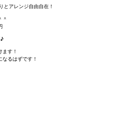
りとアレンジ自由自在！
＾

円
♪
けます！
になるはずです！