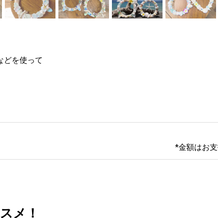
などを使って
*金額はお
スメ！